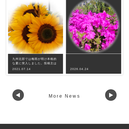
九州北部では梅雨が明け本格的
な夏に突入しました。投稿主は
梅雨恒例の肩痛に悩まされてお
2021.07.14
2026.04.24
りましたが、最
More News