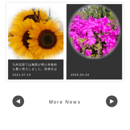
九州北部では梅雨が明け本格的
な夏に突入しました。投稿主は
梅雨恒例の肩痛に悩まされてお
2021.07.14
2026.04.24
りましたが、最
More News